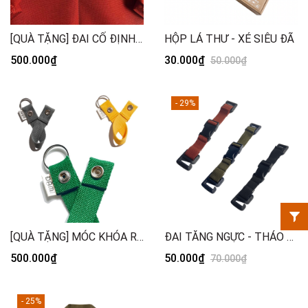
[QUÀ TẶNG] ĐAI CỐ ĐỊNH RANDOM
HỘP LÁ THƯ - XÉ SIÊU ĐÃ
500.000₫
30.000₫
50.000₫
- 29%
[QUÀ TẶNG] MÓC KHÓA RANDOM
ĐAI TĂNG NGỰC - THÁO RỜI
500.000₫
50.000₫
70.000₫
- 25%