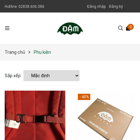
Hotline:
02838.606.086
Đăng nhập
Đăng ký
0
Trang chủ
Phụ kiện
Sắp xếp:
- 40%