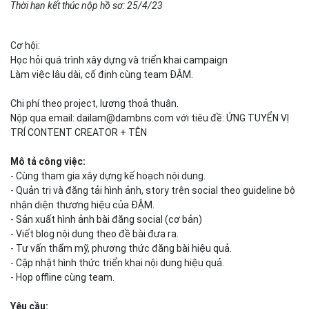
Thời hạn kết thúc nộp hồ sơ: 25/4/23
Cơ hội:
Học hỏi quá trình xây dựng và triển khai campaign
Làm việc lâu dài, cố định cùng team ĐẬM.
Chi phí theo project, lương thoả thuận.
Nộp qua email:
dailam@dambns.com
với tiêu đề: ỨNG TUYỂN VỊ
TRÍ CONTENT CREATOR + TÊN
Mô tả công việc:
- Cùng tham gia xây dựng kế hoạch nội dung.
- Quản trị và đăng tải hình ảnh, story trên social theo guideline bộ
nhận diện thương hiệu của ĐẬM.
- Sản xuất hình ảnh bài đăng social (cơ bản)
- Viết blog nội dung theo đề bài đưa ra.
- Tư vấn thẩm mỹ, phương thức đăng bài hiệu quả.
- Cập nhật hình thức triển khai nội dung hiệu quả.
- Họp offline cùng team.
Yêu cầu: