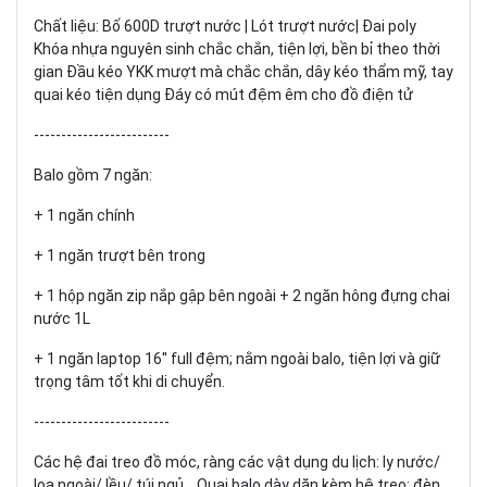
Chất liệu: Bố 600D trượt nước | Lót trượt nước| Đai poly
Khóa nhựa nguyên sinh chắc chắn, tiện lợi, bền bỉ theo thời
gian Đầu kéo YKK mượt mà chắc chắn, dây kéo thẩm mỹ, tay
quai kéo tiện dụng Đáy có mút đệm êm cho đồ điện tử
-------------------------
Balo gồm 7 ngăn:
+ 1 ngăn chính
+ 1 ngăn trượt bên trong
+ 1 hộp ngăn zip nắp gập bên ngoài + 2 ngăn hông đựng chai
nước 1L
+ 1 ngăn laptop 16'' full đệm; nằm ngoài balo, tiện lợi và giữ
trọng tâm tốt khi di chuyển.
-------------------------
Các hệ đai treo đồ móc, ràng các vật dụng du lịch: ly nước/
loa ngoài/ lều/ túi ngủ... Quai balo dày dặn kèm hệ treo: đèn