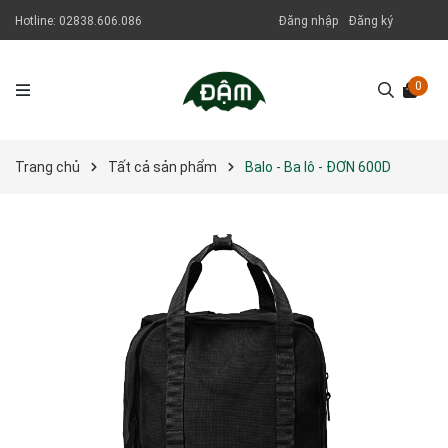
Hotline:
02838.606.086
Đăng nhập
Đăng ký
0
Trang chủ
Tất cả sản phẩm
Balo - Ba lô - ĐƠN 600D